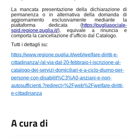
La mancata presentazione della dichiarazione di
permanenza o in alternativa della domanda di
aggiornamento esclusivamente mediante la
piattaforma dedicata (
https://pugliasociale-
spid.regione.puglia.it/
), equivale a rinuncia e
comporta la cancellazione d’ufficio dal Catalogo.
Tutti i dettagli su:
https://www.regione.puglia.it/web/welfare-diritti-e-
cittadinanza/-/al-via-dal-20-febbraio-l-iscrizione-al-
catalogo-dei-servizi-domiciliari-e-a-ciclo-diurno-per-
persone-con-disabilit%C3%A0-anziani-e-non-
autosufficienti.?redirect=%2Fweb%2Fwelfare-diritti-
e-cittadinanza
A cura di