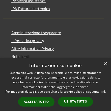
Richiesta assistenza
IPA Fattura elettronica
Amministrazione trasparente
Informativa privacy
Altre Informative Privacy
Note legali
×
Dichiarazione di accessibilità
Informazioni sui cookie
Questo sito web utilizza cookie tecnici e assimilati strettamente
necessari al corretto funzionamento e alla navigazione del sito,
nonché un cookie tecnico analitico al solo fine di elaborare
informazioni statistiche, aggregate e anonime.
RSS
Copyright © 2026 • Comune di
Per maggiori dettagli, può consultare la cookie policy al seguente
link
Accessibilità
Altamura • Powered by
Privacy
Municipium
Accesso
•
RIFIUTA TUTTO
ACCETTA TUTTO
Cookie
redazione