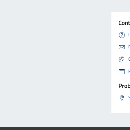
Cont
Prob