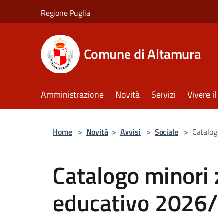
Salta al contenuto principale
Regione Puglia
Comune di Altamura
Amministrazione
Novità
Servizi
Vivere 
Home
>
Novità
>
Avvisi
>
Sociale
>
Catalog
Catalogo minori 
educativo 2026