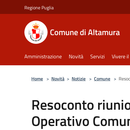
Salta al contenuto principale
Regione Puglia
Comune di Altamura
Amministrazione
Novità
Servizi
Vivere 
Home
>
Novità
>
Notizie
>
Comune
>
Resoc
Resoconto riunio
Operativo Comu