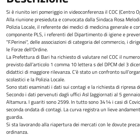
Si è riunito ieri pomeriggio in videoconferenza il COC (Centro 
Alla riunione presieduta e convocata dalla Sindaca Rosa Melodia
Polizia Locale, il referente dei medici di medicina generale e c
componente PLS, i referenti del Dipartimento di igiene e preven
"F.Perinei", delle associazioni di categoria del commercio, i di
le Forze dell'Ordine.
La Prefettura di Bari ha richiesto di valutare nel COC il numer
previsto dall’articolo 1 comma 10 lettera s del DPCM del 3 dice
didattici di maggiore rilevanza. C’è stato un confronto sull’organ
scolastici e la Polizia Locale.
Sono stati esaminati i dati sui contagi e la richiesta di ripresa
Secondo i dati pervenuti dagli uffici Asl (aggiornati al 5 gennaio
Altamura. I guariti sono 2599. In tutto sono 3414 i casi di Cov
seconda ondata di contagi. La curva registra un lieve andamen
guardia.
Si sta lavorando alla riapertura dei mercati con le dovute pre
ordinanza.