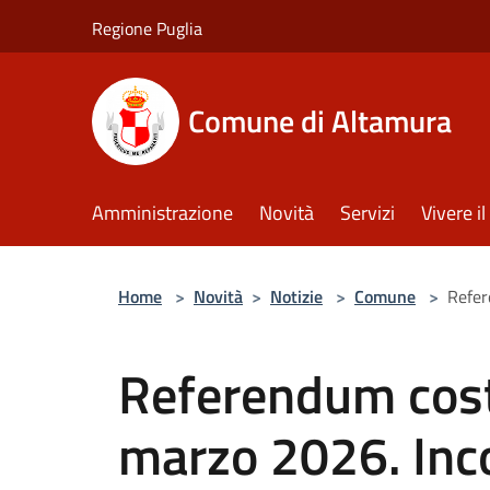
Salta al contenuto principale
Regione Puglia
Comune di Altamura
Amministrazione
Novità
Servizi
Vivere 
Home
>
Novità
>
Notizie
>
Comune
>
Refer
Referendum cost
marzo 2026. Inco