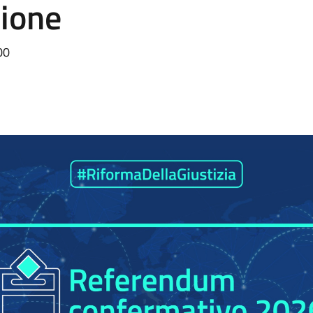
zione
00