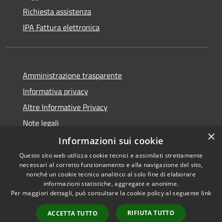
Richiesta assistenza
IPA Fattura elettronica
Amministrazione trasparente
Informativa privacy
Altre Informative Privacy
Note legali
×
Dichiarazione di accessibilità
Informazioni sui cookie
Questo sito web utilizza cookie tecnici e assimilati strettamente
necessari al corretto funzionamento e alla navigazione del sito,
nonché un cookie tecnico analitico al solo fine di elaborare
informazioni statistiche, aggregate e anonime.
RSS
Copyright © 2026 • Comune di
Per maggiori dettagli, può consultare la cookie policy al seguente
link
Accessibilità
Altamura • Powered by
Privacy
Municipium
Accesso
•
RIFIUTA TUTTO
ACCETTA TUTTO