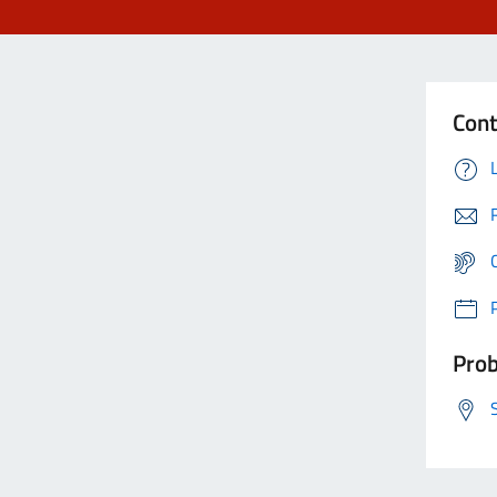
Cont
Prob