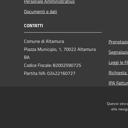
Personale Amministrativo
Documenti e dati
CONTATTI
Comune di Altamura
Prenotaz
Piazza Municipio, 1, 70022 Altamura
Segnalazi
BA
Leggi le 
Codice Fiscale: 82002590725
Richiesta
Partita IVA: 02422160727
IPA Fattur
PEC:
protocollo.generale@pec.comune.altamura.ba.it
Questo sito 
Centralino Unico: +39 080 3107111
alla navig