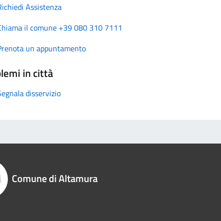
Richiedi Assistenza
Chiama il comune +39 080 310 7111
Prenota un appuntamento
lemi in città
Segnala disservizio
Comune di Altamura