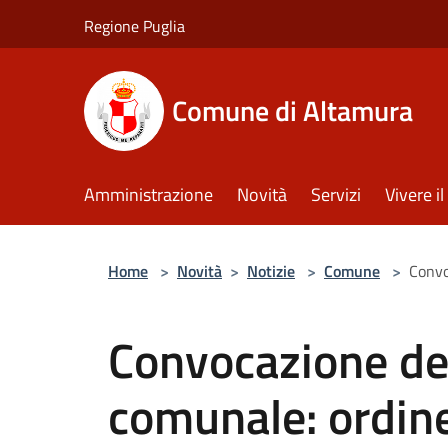
Salta al contenuto principale
Regione Puglia
Comune di Altamura
Amministrazione
Novità
Servizi
Vivere 
Home
>
Novità
>
Notizie
>
Comune
>
Convo
Convocazione del
comunale: ordine