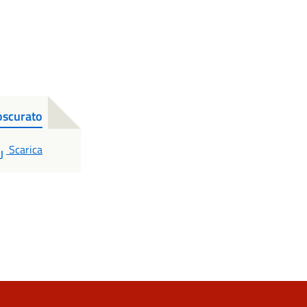
oscurato
PDF
Scarica