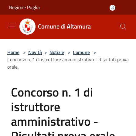
Salta al contenuto principale
Regione Puglia
Comune di Altamura
Home
>
Novità
>
Notizie
>
Comune
>
Concorso n. 1 di istruttore amministrativo - Risultati prova
orale.
Concorso n. 1 di
istruttore
amministrativo -
Risultati prova orale.