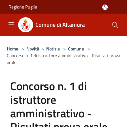
Salta al contenuto principale
Regione Puglia
Comune di Altamura
Home
>
Novità
>
Notizie
>
Comune
>
Concorso n. 1 di istruttore amministrativo - Risultati prova
orale
Concorso n. 1 di
istruttore
amministrativo -
Risultati prova orale