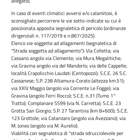
allegato).
In caso di eventi climatici avversi e/o calamitosi, è
sconsigliato percorrere le vie sotto-indicate su cui è
posizionata apposita segnaletica di pericolo (ordinanze
dirigenziali n. 117/2019 e n.867/2025).
Elenco vie soggette ad allagamenti (segnaletica di
"Strada soggetta ad allagamento"): Via Colletta; via
Cassano angolo via Clemente; via Mura Megalitiche;
via Gravina angolo via del Mandorlo; via delle Cappelle;
località Crapolicchio Laudati (Centopozzi); S.C.E. 26 S.C.
Cassanese; S.P. 238 Altamura-Corato (altezza km.51);
via XXIV Maggio (angolo via Corrente Le Fogge); via
Gravina (angolo Ferri Rocco); S.C.E. n.31 (Tumo 1°
Tratto); Complanare SS99 (via N. Carretta); S.C.E. 23
Grotta San Giorgio; S.P. 27 Tarantina (km 8+600); S.C.E.
123 Grottole; via Catanzaro (angolo via Avezzano); via
M. Jones (angolo via M. Aurelio).
Viabilità con segnaletica di "strada sdrucciolevole per