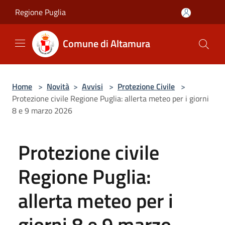
Salta al contenuto principale
Regione Puglia
Comune di Altamura
Home
>
Novità
>
Avvisi
>
Protezione Civile
>
Protezione civile Regione Puglia: allerta meteo per i giorni
8 e 9 marzo 2026
Protezione civile
Regione Puglia:
allerta meteo per i
giorni 8 e 9 marzo