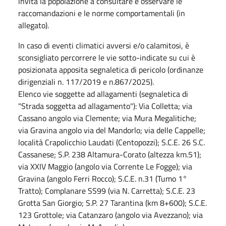
invita la popolazione a consultare e osservare le
raccomandazioni e le norme comportamentali (in
allegato).
In caso di eventi climatici avversi e/o calamitosi, è
sconsigliato percorrere le vie sotto-indicate su cui è
posizionata apposita segnaletica di pericolo (ordinanze
dirigenziali n. 117/2019 e n.867/2025).
Elenco vie soggette ad allagamenti (segnaletica di
"Strada soggetta ad allagamento"): Via Colletta; via
Cassano angolo via Clemente; via Mura Megalitiche;
via Gravina angolo via del Mandorlo; via delle Cappelle;
località Crapolicchio Laudati (Centopozzi); S.C.E. 26 S.C.
Cassanese; S.P. 238 Altamura-Corato (altezza km.51);
via XXIV Maggio (angolo via Corrente Le Fogge); via
Gravina (angolo Ferri Rocco); S.C.E. n.31 (Tumo 1°
Tratto); Complanare SS99 (via N. Carretta); S.C.E. 23
Grotta San Giorgio; S.P. 27 Tarantina (km 8+600); S.C.E.
123 Grottole; via Catanzaro (angolo via Avezzano); via