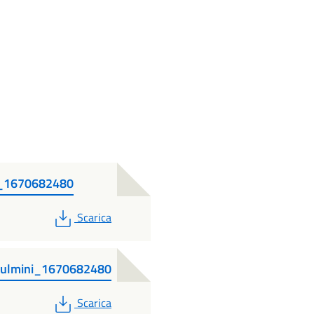
_1670682480
PDF
Scarica
Fulmini_1670682480
PDF
Scarica