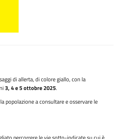
gi di allerta, di colore giallo, con la
rni
3, 4 e 5 ottobre 2025
.
 la popolazione a consultare e osservare le
gliato percorrere le vie sotto-indicate su cui è