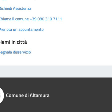
Richiedi Assistenza
Chiama il comune +39 080 310 7111
Prenota un appuntamento
lemi in città
Segnala disservizio
Comune di Altamura