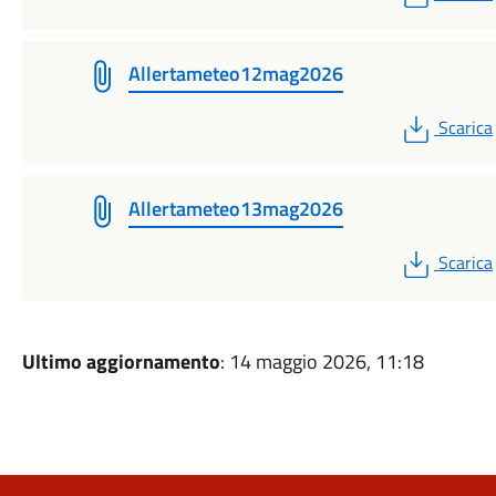
Allertameteo12mag2026
PDF
Scarica
Allertameteo13mag2026
PDF
Scarica
Ultimo aggiornamento
: 14 maggio 2026, 11:18