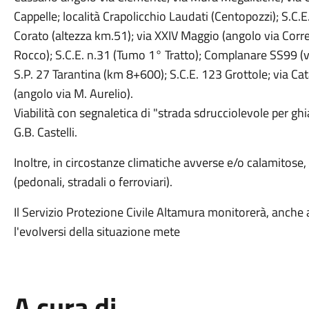
Cappelle; località Crapolicchio Laudati (Centopozzi); S.C.
Corato (altezza km.51); via XXIV Maggio (angolo via Corre
Rocco); S.C.E. n.31 (Tumo 1° Tratto); Complanare SS99 (vi
S.P. 27 Tarantina (km 8+600); S.C.E. 123 Grottole; via Ca
(angolo via M. Aurelio).
Viabilità con segnaletica di "strada sdrucciolevole per ghia
G.B. Castelli.
Inoltre, in circostanze climatiche avverse e/o calamitose, 
(pedonali, stradali o ferroviari).
Il Servizio Protezione Civile Altamura monitorerà, anche att
l'evolversi della situazione mete
A cura di