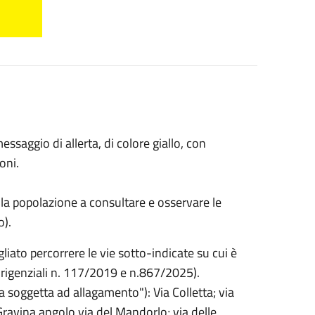
saggio di allerta, di colore giallo, con
oni.
 la popolazione a consultare e osservare le
o).
gliato percorrere le vie sotto-indicate su cui è
irigenziali n. 117/2019 e n.867/2025).
a soggetta ad allagamento"): Via Colletta; via
ravina angolo via del Mandorlo; via delle