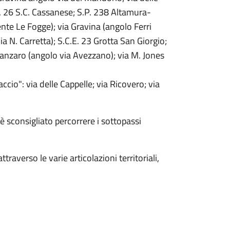
E. 26 S.C. Cassanese; S.P. 238 Altamura-
nte Le Fogge); via Gravina (angolo Ferri
a N. Carretta); S.C.E. 23 Grotta San Giorgio;
tanzaro (angolo via Avezzano); via M. Jones
ccio": via delle Cappelle; via Ricovero; via
è sconsigliato percorrere i sottopassi
raverso le varie articolazioni territoriali,