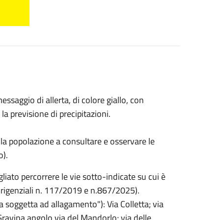
saggio di allerta, di colore giallo, con
 la previsione di precipitazioni.
 la popolazione a consultare e osservare le
o).
gliato percorrere le vie sotto-indicate su cui è
irigenziali n. 117/2019 e n.867/2025).
a soggetta ad allagamento"): Via Colletta; via
ravina angolo via del Mandorlo; via delle