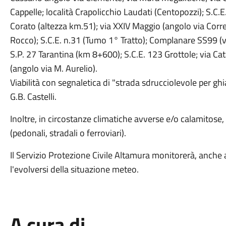
Cappelle; località Crapolicchio Laudati (Centopozzi); S.C.
Corato (altezza km.51); via XXIV Maggio (angolo via Corre
Rocco); S.C.E. n.31 (Tumo 1° Tratto); Complanare SS99 (vi
S.P. 27 Tarantina (km 8+600); S.C.E. 123 Grottole; via Ca
(angolo via M. Aurelio).
Viabilità con segnaletica di "strada sdrucciolevole per ghia
G.B. Castelli.
Inoltre, in circostanze climatiche avverse e/o calamitose, 
(pedonali, stradali o ferroviari).
Il Servizio Protezione Civile Altamura monitorerà, anche att
l'evolversi della situazione meteo.
A cura di