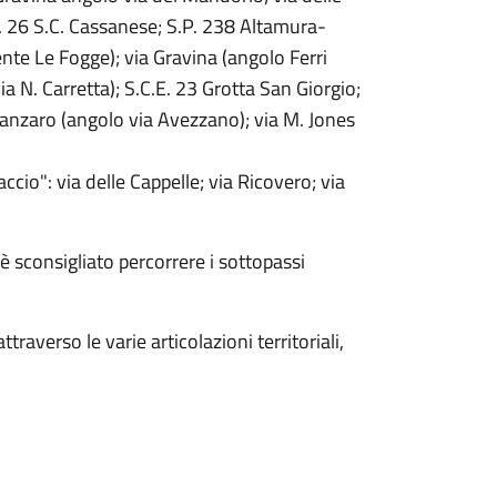
E. 26 S.C. Cassanese; S.P. 238 Altamura-
nte Le Fogge); via Gravina (angolo Ferri
a N. Carretta); S.C.E. 23 Grotta San Giorgio;
tanzaro (angolo via Avezzano); via M. Jones
ccio": via delle Cappelle; via Ricovero; via
è sconsigliato percorrere i sottopassi
raverso le varie articolazioni territoriali,