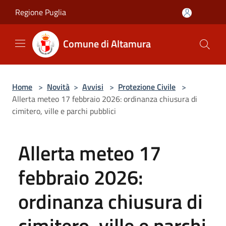
Salta al contenuto principale
Regione Puglia
Comune di Altamura
Home
>
Novità
>
Avvisi
>
Protezione Civile
>
Allerta meteo 17 febbraio 2026: ordinanza chiusura di
cimitero, ville e parchi pubblici
Allerta meteo 17
febbraio 2026:
ordinanza chiusura di
cimitero, ville e parchi