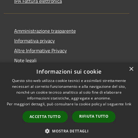
IPA Fattura elettronica
Amministrazione trasparente
Informativa privacy
Altre Informative Privacy
Note legali
×
Dichiarazione di accessibilità
Informazioni sui cookie
Questo sito web utilizza cookie tecnici e assimilati strettamente
necessari al corretto funzionamento e alla navigazione del sito,
nonché un cookie tecnico analitico al solo fine di elaborare
informazioni statistiche, aggregate e anonime.
RSS
Copyright © 2026 • Comune di
Per maggiori dettagli, può consultare la cookie policy al seguente
link
Accessibilità
Altamura • Powered by
Privacy
Municipium
Accesso
•
RIFIUTA TUTTO
ACCETTA TUTTO
Cookie
redazione
Mappa del sito
MOSTRA DETTAGLI