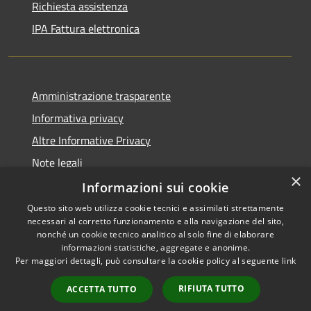
Richiesta assistenza
IPA Fattura elettronica
Amministrazione trasparente
Informativa privacy
Altre Informative Privacy
Note legali
×
Dichiarazione di accessibilità
Informazioni sui cookie
Questo sito web utilizza cookie tecnici e assimilati strettamente
necessari al corretto funzionamento e alla navigazione del sito,
nonché un cookie tecnico analitico al solo fine di elaborare
informazioni statistiche, aggregate e anonime.
RSS
Copyright © 2026 • Comune di
Per maggiori dettagli, può consultare la cookie policy al seguente
link
Accessibilità
Altamura • Powered by
Privacy
Municipium
Accesso
•
RIFIUTA TUTTO
ACCETTA TUTTO
Cookie
redazione