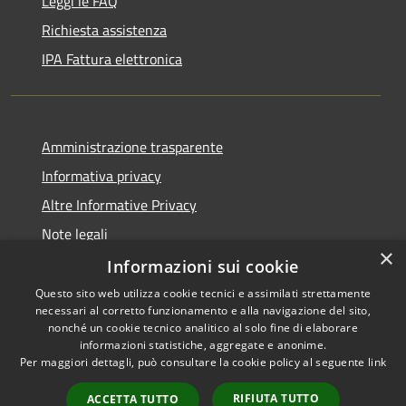
Leggi le FAQ
Richiesta assistenza
IPA Fattura elettronica
Amministrazione trasparente
Informativa privacy
Altre Informative Privacy
Note legali
×
Dichiarazione di accessibilità
Informazioni sui cookie
Questo sito web utilizza cookie tecnici e assimilati strettamente
necessari al corretto funzionamento e alla navigazione del sito,
nonché un cookie tecnico analitico al solo fine di elaborare
informazioni statistiche, aggregate e anonime.
RSS
Copyright © 2026 • Comune di
Per maggiori dettagli, può consultare la cookie policy al seguente
link
Accessibilità
Altamura • Powered by
Privacy
Municipium
Accesso
•
RIFIUTA TUTTO
ACCETTA TUTTO