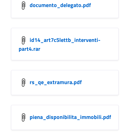
documento_delegato.pdf
id14_art7c5lettb_interventi-
part4.rar
rs_qe_extramura.pdf
piena_disponibilita_immobili.pdf