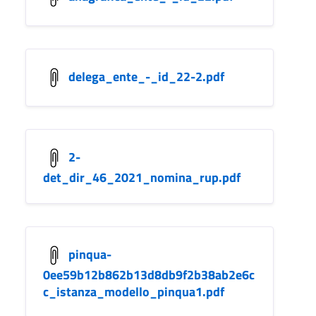
delega_ente_-_id_22-2.pdf
2-
det_dir_46_2021_nomina_rup.pdf
pinqua-
0ee59b12b862b13d8db9f2b38ab2e6c
c_istanza_modello_pinqua1.pdf