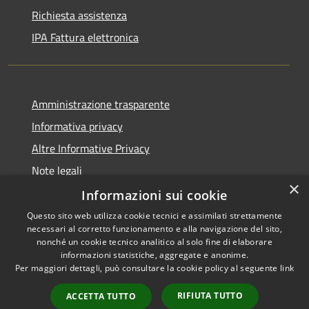
Richiesta assistenza
IPA Fattura elettronica
Amministrazione trasparente
Informativa privacy
Altre Informative Privacy
Note legali
×
Dichiarazione di accessibilità
Informazioni sui cookie
Questo sito web utilizza cookie tecnici e assimilati strettamente
necessari al corretto funzionamento e alla navigazione del sito,
nonché un cookie tecnico analitico al solo fine di elaborare
informazioni statistiche, aggregate e anonime.
RSS
Copyright © 2026 • Comune di
Per maggiori dettagli, può consultare la cookie policy al seguente
link
Accessibilità
Altamura • Powered by
Privacy
Municipium
Accesso
•
RIFIUTA TUTTO
ACCETTA TUTTO