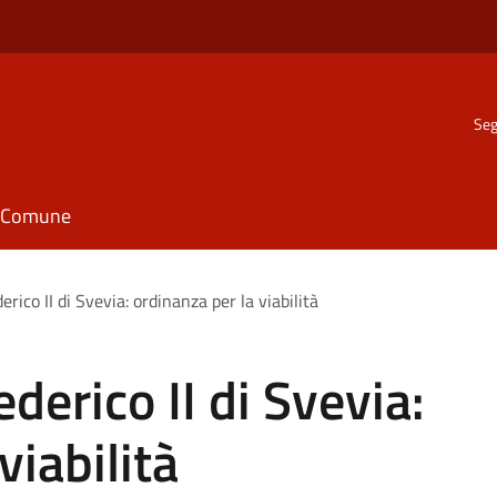
Seg
il Comune
erico II di Svevia: ordinanza per la viabilità
ederico II di Svevia:
viabilità