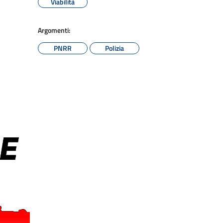
Viabilità
Argomenti:
PNRR
Polizia