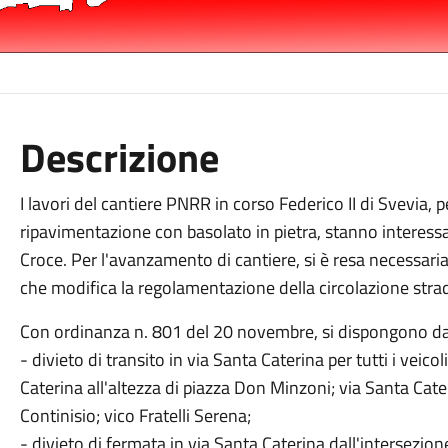
Descrizione
I lavori del cantiere PNRR in corso Federico II di Svevia, p
ripavimentazione con basolato in pietra, stanno interess
Croce. Per l'avanzamento di cantiere, si è resa necessari
che modifica la regolamentazione della circolazione strad
Con ordinanza n. 801 del 20 novembre, si dispongono d
- divieto di transito in via Santa Caterina per tutti i veico
Caterina all'altezza di piazza Don Minzoni; via Santa Cater
Continisio; vico Fratelli Serena;
- divieto di fermata in via Santa Caterina dall'intersezi