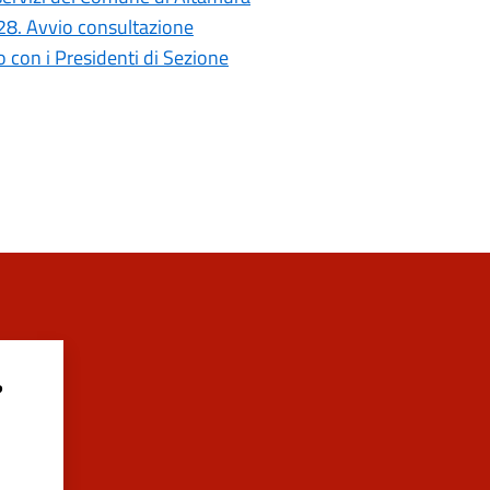
028. Avvio consultazione
con i Presidenti di Sezione
?