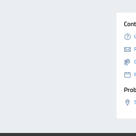
Cont
Prob